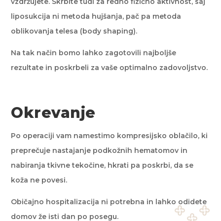
vzdržujete. Skrbite tudi za redno fizično aktivnost, saj
liposukcija ni metoda hujšanja, pač pa metoda
oblikovanja telesa (body shaping).
Na tak način bomo lahko zagotovili najboljše
rezultate in poskrbeli za vaše optimalno zadovoljstvo.
Okrevanje
Po operaciji vam namestimo kompresijsko oblačilo, ki
preprečuje nastajanje podkožnih hematomov in
nabiranja tkivne tekočine, hkrati pa poskrbi, da se
koža ne povesi.
Običajno hospitalizacija ni potrebna in lahko odidete
domov že isti dan po posegu.