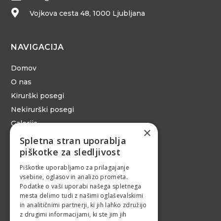

Vojkova cesta 48, 1000 Ljubljana
NAVIGACIJA
Domov
O nas
Kirurški posegi
Nekirurški posegi
Galerija
×
Spletna stran uporablja
piškotke za sledljivost
INFORMACIJE
Piškotke uporabljamo za prilagajanje
vsebine, oglasov in analizo prometa.
Nasveti
Podatke o vaši uporabi našega spletnega
Cenik
mesta delimo tudi z našimi oglaševalskimi
in analitičnimi partnerji, ki jih lahko združijo
Posvetujte se
z drugimi informacijami, ki ste jim jih
Politika zasebnosti