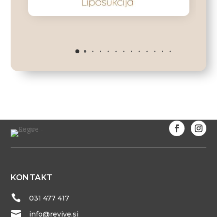
KONTAKT

031 477 417

info@revive.si