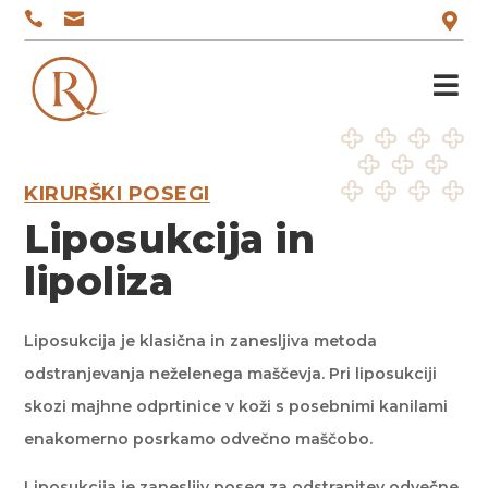




KIRURŠKI POSEGI
Liposukcija in
lipoliza
Liposukcija je klasična in zanesljiva metoda
odstranjevanja neželenega maščevja. Pri liposukciji
skozi majhne odprtinice v koži s posebnimi kanilami
enakomerno posrkamo odvečno maščobo.
Liposukcija je zanesljiv poseg za odstranitev odvečne