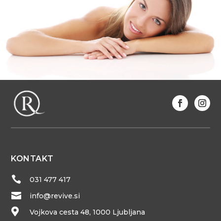
KONTAKT

031 477 417

info@revive.si

Vojkova cesta 48, 1000 Ljubljana