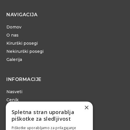
NAVIGACIJA
Domov
O nas
Kirurški posegi
Nekirurški posegi
Galerija
INFORMACIJE
Nasveti
Cenik
×
Posvetujte se
Spletna stran uporablja
Politika zasebnosti
piškotke za sledljivost
Piškotki
Piškotke uporabljamo za prilagajanje