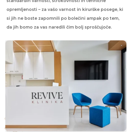
standardih varnosti, strokovnosti in tehnične
opremljenosti – za vašo varnost in kirurške posege, ki
si jih ne boste zapomnili po bolečini ampak po tem,
da jih bomo za vas naredili čim bolj sproščujoče.