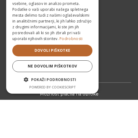
vsebine, oglasov in analizo prometa.
Podatke o vaši uporabi našega spletnega
mesta delimo tudi z našimi oglaševalskimi
in analitičnimi partnerji, ki jih lahko združijo
z drugimi informacijami, ki ste jim jih
posredovali ali ki so jih zbrali pri vaši
uporabi njihovih storitev.
Podrobnosti
DOVOLI PIŠKOTKE
NE DOVOLIM PIŠKOTKOV
POKAŽI PODROBNOSTI
POWERED BY COOKIESCRIPT
Možnost plačila na obroke
© 2026, Revive | Vse pravice pridržane.